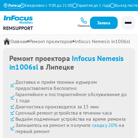
а Яндекс
Липецк
Ежедневно с 9:00 до 21:00
Гарантия до 1 года
Выезд мастера 
Заявка
Позвонить
REMSUPPORT
Главная
Ремонт проекторов
Infocus Nemesis in1006sl
Ремонт проектора
Infocus Nemesis
in1006sl
в Липецке
Доставка и приём техники курьером
предоставляется бесплатно
Гарантийное и постгарантийное обслуживание до
1 года
Диагностика производится за 15 мин
Срочный ремонт устройства в течении часа
Выдаём подменные устройства на время ремонта
Запишитесь на ремонт и получите
скидку 20%
на
первый ремонт