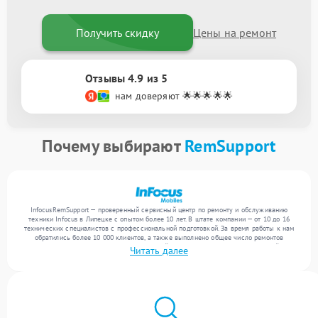
Получить скидку
Цены на ремонт
Отзывы 4.9 из 5
нам доверяют 🌟🌟🌟🌟🌟
Почему выбирают
RemSupport
InfocusRemSupport — проверенный сервисный центр по ремонту и обслуживанию
техники Infocus в Липецке с опытом более 10 лет. В штате компании — от 10 до 16
технических специалистов с профессиональной подготовкой. За время работы к нам
обратились более 10 000 клиентов, а также выполнено общее число ремонтов
превысило 12 000. Ежемесячно в сервисный центр поступает более 300 устройств,
Читать далее
включая , , . Мы беремся за задачи любой сложности и гарантируем высокое
качество обслуживания благодаря отлаженным процессам ремонта.