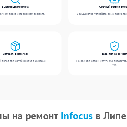
Быстрая диагностика
Срочный ремонт Infoc
ичину перед устранением дефекта.
Большинство устройств ремонтируются 
Запчасти в наличии
Гарантия на ремонт
 склад запчастей Infocus в Липецке.
На все запчасти и услуги мы предостав
мес.
ны на ремонт
Infocus
в Липе