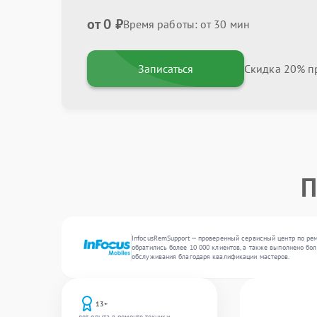
от 0 ₽
Время работы: от 30 мин
Записаться
Скидка 20% пр
П
InfocusRemSupport — проверенный сервисный центр по рем
обратились более 10 000 клиентов, а также выполнено бол
обслуживания благодаря квалификации мастеров.
13+
лет опыта в ремонте техники