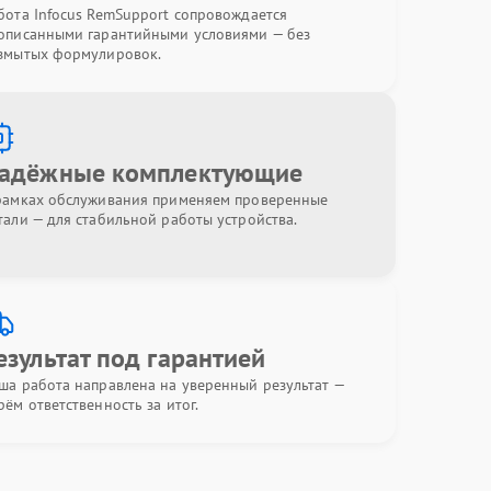
бота Infocus RemSupport сопровождается
описанными гарантийными условиями — без
змытых формулировок.
адёжные комплектующие
рамках обслуживания применяем проверенные
тали — для стабильной работы устройства.
езультат под гарантией
ша работа направлена на уверенный результат —
рём ответственность за итог.