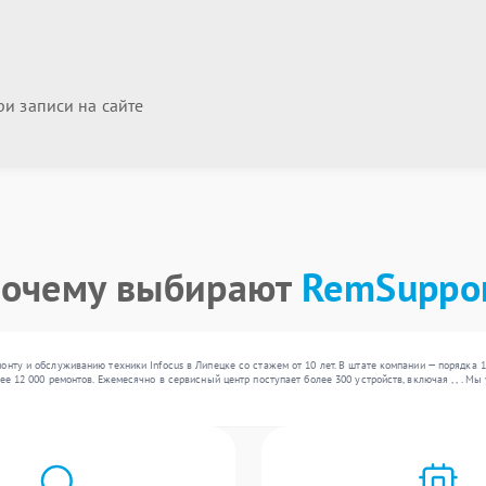
и записи на сайте
очему выбирают
RemSuppo
онту и обслуживанию техники Infocus в Липецке со стажем от 10 лет. В штате компании — порядка 
ее 12 000 ремонтов. Ежемесячно в сервисный центр поступает более 300 устройств, включая , , . 