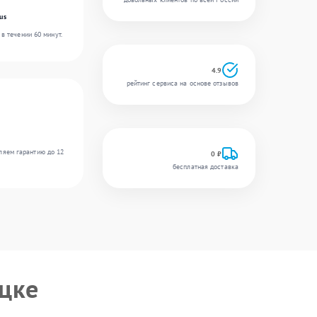
us
в течении 60 минут.
4.9
рейтинг сервиса на основе отзывов
ляем гарантию до 12
0 ₽
бесплатная доставка
цке