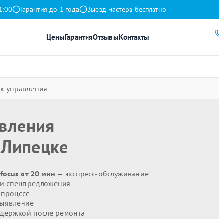
1:00
Гарантия до 1 года
Выезд мастера бесплатно
Цены
Гарантия
Отзывы
Контакты
к управления
авления
 Липецке
focus от 20 мин
— экспресс-обслуживание
 и спецпредложения
 процесс
выявление
держкой после ремонта