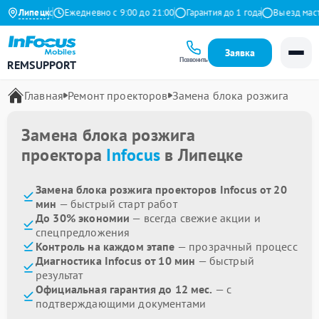
 на Яндекс
Липецк
Ежедневно с 9:00 до 21:00
Гарантия до 1 года
Выезд мастер
Заявка
Позвонить
REMSUPPORT
Главная
Ремонт проекторов
Замена блока розжига
Замена блока розжига
проектора
Infocus
в Липецке
Замена блока розжига проекторов Infocus от 20
мин
— быстрый старт работ
До 30% экономии
— всегда свежие акции и
спецпредложения
Контроль на каждом этапе
— прозрачный процесс
Диагностика Infocus от 10 мин
— быстрый
результат
Официальная гарантия до 12 мес.
— с
подтверждающими документами