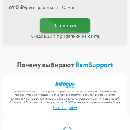
от 0 ₽
Время работы: от 30 мин
Записаться
Скидка 20% при записи на сайте
Почему выбирают
RemSupport
InfocusRemSupport — экспертный сервисный центр по ремонту и обслуживанию
техники Infocus в Липецке с более чем десятилетним опытом работы. В штате
компании — свыше 14 технических специалистов с профессиональной подготовкой.
За время работы помощь оказана свыше 10 000 клиентов, а также выполнено более
12 000 ремонтов. Ежемесячно в сервисный центр поступает более 300 устройств,
Читать далее
включая , , . Мы выполняем ремонт различного уровня сложности и поддерживаем
высокий стандарт качества благодаря использованию современного оборудования.