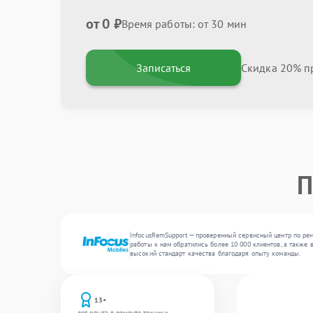
от 0 ₽
Время работы: от 30 мин
Записаться
Скидка 20% пр
П
InfocusRemSupport — проверенный сервисный центр по рем
работы к нам обратились более 10 000 клиентов, а также
высокий стандарт качества благодаря опыту команды.
13+
лет опыта в ремонте техники