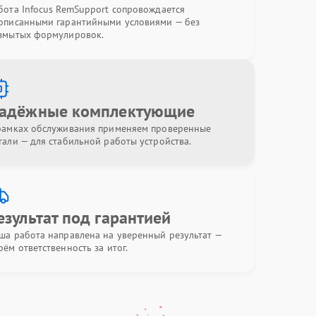
бота Infocus RemSupport сопровождается
описанными гарантийными условиями — без
змытых формулировок.
адёжные комплектующие
рамках обслуживания применяем проверенные
тали — для стабильной работы устройства.
езультат под гарантией
ша работа направлена на уверенный результат —
рём ответственность за итог.