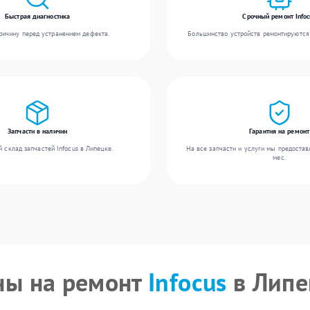
Быстрая диагностика
Срочный ремонт Infoc
ичину перед устранением дефекта.
Большинство устройств ремонтируются 
Запчасти в наличии
Гарантия на ремонт
 склад запчастей Infocus в Липецке.
На все запчасти и услуги мы предостав
мес.
ны на ремонт
Infocus
в Липе