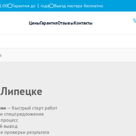
1:00
Гарантия до 1 года
Выезд мастера бесплатно
Цены
Гарантия
Отзывы
Контакты
ы
 Липецке
мин
— быстрый старт работ
 и спецпредложения
 процесс
й вывод
 проверки результата