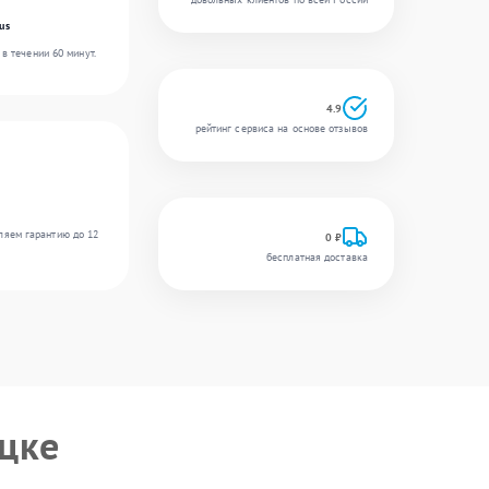
us
в течении 60 минут.
4.9
рейтинг сервиса на основе отзывов
ляем гарантию до 12
0 ₽
бесплатная доставка
цке