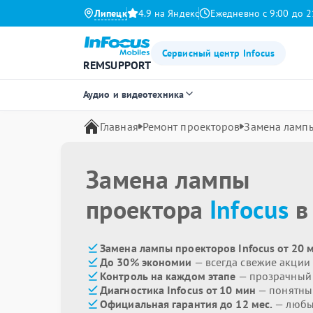
Липецк
4.9 на Яндекс
Ежедневно с 9:00 до 2
Сервисный центр Infocus
REMSUPPORT
Аудио и видеотехника
Главная
Ремонт проекторов
Замена ламп
Замена лампы
проектора
Infocus
в
Замена лампы проекторов Infocus от 20 
До 30% экономии
— всегда свежие акции
Контроль на каждом этапе
— прозрачный
Диагностика Infocus от 10 мин
— понятны
Официальная гарантия до 12 мес.
— любые