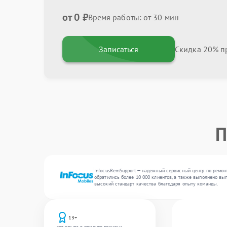
от 0 ₽
Время работы: от 30 мин
Записаться
Скидка 20% пр
П
InfocusRemSupport — надежный сервисный центр по ремонт
обратились более 10 000 клиентов, а также выполнено вы
высокий стандарт качества благодаря опыту команды.
13+
лет опыта в ремонте техники