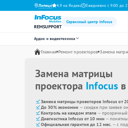
Липецк
4.9 на Яндекс
Ежедневно с 9:00 до 2
Сервисный центр Infocus
REMSUPPORT
Аудио и видеотехника
Главная
Ремонт проекторов
Замена матр
Замена матрицы
проектора
Infocus
в
Замена матрицы проекторов Infocus от 2
До 30% экономии
— скидки при заявке о
Контроль на каждом этапе
— прозрачный
Диагностика Infocus от 10 мин
— понятны
Официальная гарантия до 12 мес.
— с по