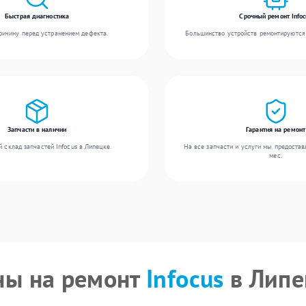
Быстрая диагностика
Срочный ремонт Infoc
ичину перед устранением дефекта.
Большинство устройств ремонтируются 
Запчасти в наличии
Гарантия на ремонт
 склад запчастей Infocus в Липецке.
На все запчасти и услуги мы предостав
мес.
ны на ремонт
Infocus
в Липе