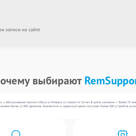
и записи на сайте
очему выбирают
RemSuppo
у и обслуживанию техники Infocus в Липецке со стажем от 10 лет. В штате компании — более 19 ин
полнено более 12 000 ремонтов. Ежемесячно в сервисный центр поступает более 300 устройств, вкл