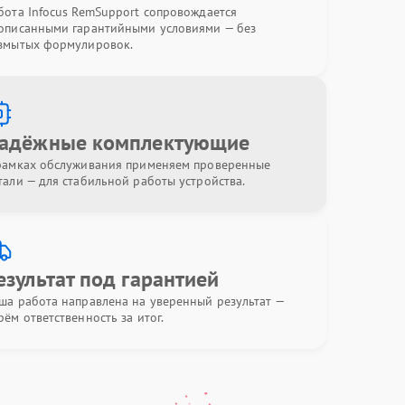
бота Infocus RemSupport сопровождается
описанными гарантийными условиями — без
змытых формулировок.
адёжные комплектующие
рамках обслуживания применяем проверенные
тали — для стабильной работы устройства.
езультат под гарантией
ша работа направлена на уверенный результат —
рём ответственность за итог.