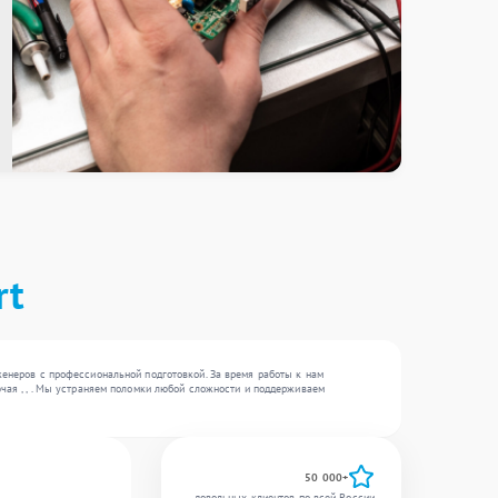
rt
женеров с профессиональной подготовкой. За время работы к нам
ючая , , . Мы устраняем поломки любой сложности и поддерживаем
50 000+
довольных клиентов по всей России