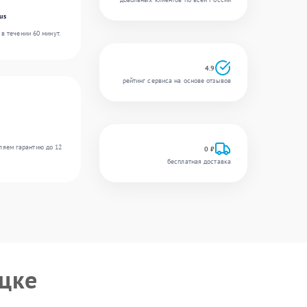
us
в течении 60 минут.
4.9
рейтинг сервиса на основе отзывов
ляем гарантию до 12
0 ₽
бесплатная доставка
цке