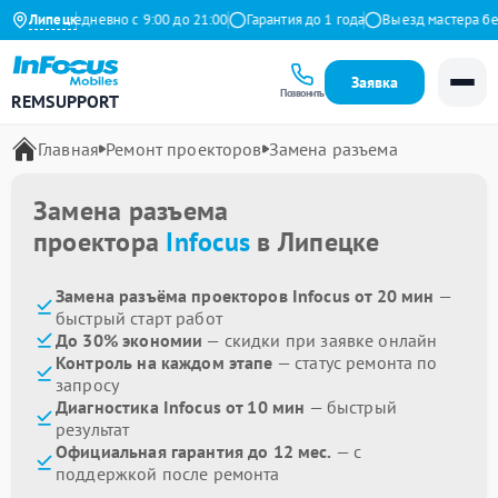
декс
Липецк
Ежедневно с 9:00 до 21:00
Гарантия до 1 года
Выезд мастера бесп
Заявка
Позвонить
REMSUPPORT
Главная
Ремонт проекторов
Замена разъема
Замена разъема
проектора
Infocus
в Липецке
Замена разъёма проекторов Infocus от 20 мин
—
быстрый старт работ
До 30% экономии
— скидки при заявке онлайн
Контроль на каждом этапе
— статус ремонта по
запросу
Диагностика Infocus от 10 мин
— быстрый
результат
Официальная гарантия до 12 мес.
— с
поддержкой после ремонта