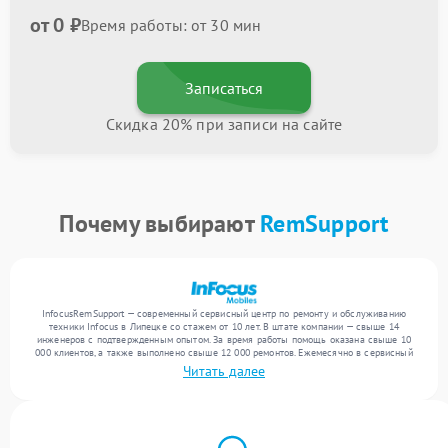
от 0 ₽
Время работы: от 30 мин
Записаться
Скидка 20% при записи на сайте
Почему выбирают
RemSupport
InfocusRemSupport — современный сервисный центр по ремонту и обслуживанию
техники Infocus в Липецке со стажем от 10 лет. В штате компании — свыше 14
инженеров с подтвержденным опытом. За время работы помощь оказана свыше 10
000 клиентов, а также выполнено свыше 12 000 ремонтов. Ежемесячно в сервисный
центр поступает свыше 300 единиц техники, включая , , . Мы устраняем поломки
Читать далее
любой сложности и предлагаем стабильный уровень сервиса благодаря
использованию современного оборудования.